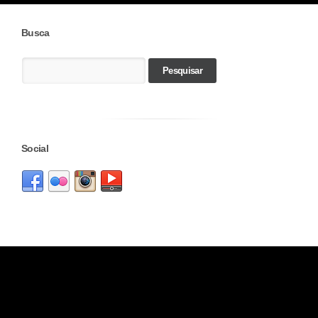
Busca
Social