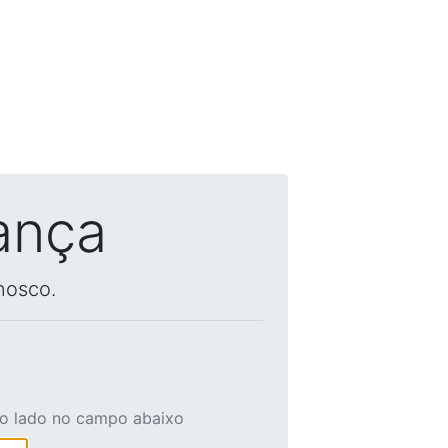
ança
nosco.
ao lado no campo abaixo