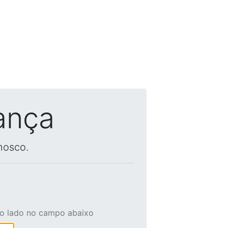
ança
nosco.
ao lado no campo abaixo